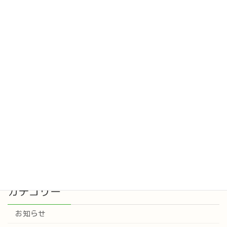
新しい仲間が加わりました
お知らせ
2025年10月2日
新しく看護師さんが入職されました。
お知らせ
2025年9月16日
カテゴリー
お知らせ