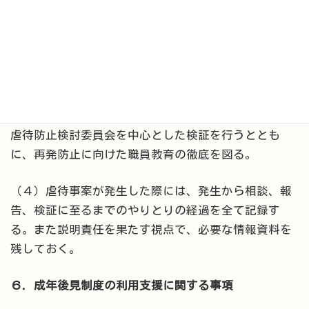
（２）当ステーション従業者による虐待が発生した場
合は、代表取締役と指導職が連携し、利用者の保護を
徹底するとともに、速やかに菊川市の窓口に通報す
る。また保証人に対しても事実関係の報告をすみやか
に行う。
（３）当ステーション従事者による虐待に対しては、
虐待防止検討委員会を中心とした検証を行うととも
に、再発防止に向けた職員教育の徹底を図る。
（４）虐待事案が発生した際には、発生から相談、報
告、検証に至るまでのやりとりの経過を全て記録す
る。また説明責任を果たす視点で、必要な情報資料を
残しておく。
６．成年後見制度の利用支援に関する事項