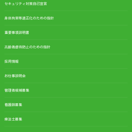
セキュリティ対策自己宣言
身体拘束等適正化のための指針
重要事項説明書
⾼齢者虐待防⽌のための指針
採用情報
お仕事説明会
管理者候補募集
看護師募集
療法士募集