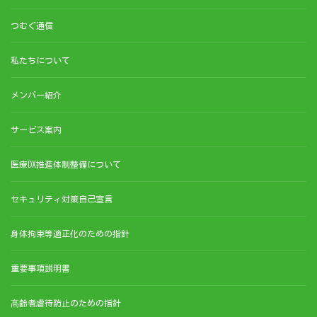
つむぐ通信
私たちについて
メンバー紹介
サービス案内
医療DX推進体制整備について
セキュリティ対策自己宣言
身体拘束等適正化のための指針
重要事項説明書
⾼齢者虐待防⽌のための指針