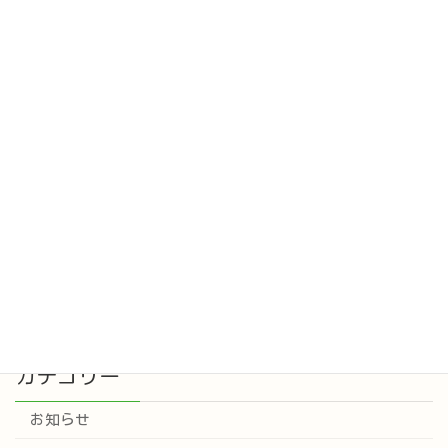
新しい仲間が加わりました
お知らせ
2025年10月2日
新しく看護師さんが入職されました。
お知らせ
2025年9月16日
カテゴリー
お知らせ