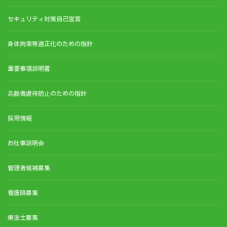
セキュリティ対策自己宣言
身体拘束等適正化のための指針
重要事項説明書
⾼齢者虐待防⽌のための指針
採用情報
お仕事説明会
管理者候補募集
看護師募集
療法士募集