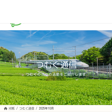
コ
ナ
ン
ビ
テ
ゲ
ン
ー
ツ
シ
へ
ョ
ス
ン
キ
に
ッ
移
プ
動
つむぐ通信
つむぐの日々の活動をご紹介します
HOME
つむぐ通信
2025年10月