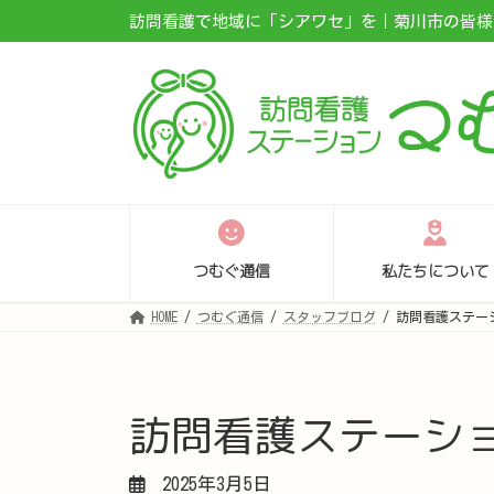
コ
ナ
訪問看護で地域に「シアワセ」を｜菊川市の皆様に
ン
ビ
テ
ゲ
ン
ー
ツ
シ
へ
ョ
ス
ン
キ
に
ッ
移
プ
動
つむぐ通信
私たちについて
HOME
つむぐ通信
スタッフブログ
訪問看護ステー
訪問看護ステーシ
2025年3月5日