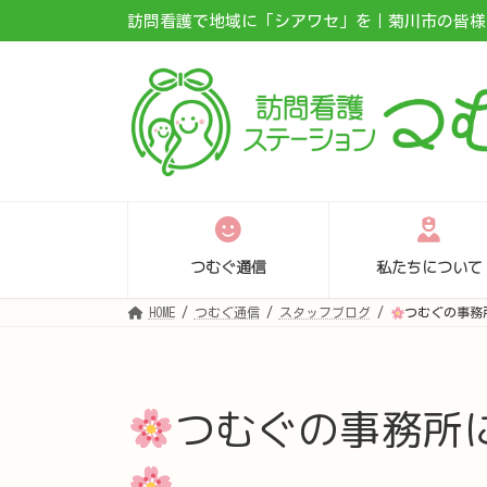
コ
ナ
訪問看護で地域に「シアワセ」を｜菊川市の皆様に
ン
ビ
テ
ゲ
ン
ー
ツ
シ
へ
ョ
ス
ン
キ
に
ッ
移
プ
動
つむぐ通信
私たちについて
HOME
つむぐ通信
スタッフブログ
つむぐの事務
つむぐの事務所