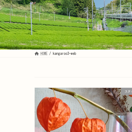
HOME
kangaroo3-web
スタ