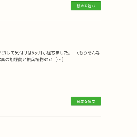
続きを読む
PENして気付けば5ヶ月が経ちました。 （もうそんな
写真の胡蝶蘭と観葉植物&#x1 […]
続きを読む