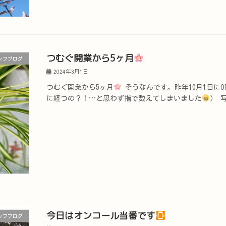
つむぐ開業から5ヶ月
ッフブログ
2024年3月1日
つむぐ開業から5ヶ月
そうなんです。昨年10月1日にO
に経つの？！…と思わず指で数えてしまいました
） 
今日はオンコール当番です
ッフブログ