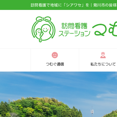
コ
ナ
訪問看護で地域に「シアワセ」を｜菊川市の皆様に
ン
ビ
テ
ゲ
ン
ー
ツ
シ
へ
ョ
ス
ン
キ
に
ッ
移
プ
動
つむぐ通信
私たちについて